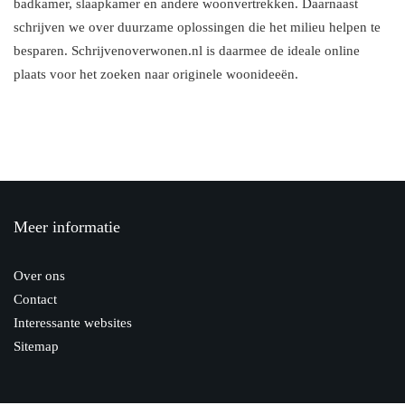
badkamer, slaapkamer en andere woonvertrekken. Daarnaast
schrijven we over duurzame oplossingen die het milieu helpen te
besparen. Schrijvenoverwonen.nl is daarmee de ideale online
plaats voor het zoeken naar originele woonideeën.
Meer informatie
Over ons
Contact
Interessante websites
Sitemap