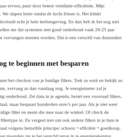
ar ervoor, puur door betere ventilatie-efficiëntie. Mijn
 We slapen beter omdat de lucht frisser is. Het klinkt
ïnvloedt echt je hele leefomgeving. En dan heb ik het nog niet
rtellen me dat systemen met goed onderhoud vaak 20-25 jaar
ar vervangen moeten worden. Dat is een verschil van duizenden
og te beginnen met besparen
t het checken van je huidige filters. Trek ze eruit en bekijk ze.
atste, vervang ze dan vandaag nog. Je energiemeter zal je
g onderhoud. Zet data in je agenda, bestel een voorraad filters,
taal, maar bespaart honderden euro’s per jaar. Als je niet weet
uidige filter en neem die mee naar de winkel. Of check de
iltertype in. En vergeet niet om ook andere filters in je huis te
maal volgens hetzelfde principe: schoon = efficiënt = goedkoop.
aar maanden zie je het verschil terug in je energierekening.