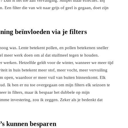
er? Dan is het toe aan vervanging. Simpel maar effectief. Bij
 Een filter die van wit naar grijs of geel is gegaan, doet zijn
ng beïnvloeden via je filters
 hoog was. Lente betekent pollen, en pollen betekenen sneller
eel meer werk doen om al dat stuifmeel tegen te houden.
der werken. Hetzelfde geldt voor de winter, wanneer we meer tijd
eit in huis betekent meer stof, meer vocht, meer vervuiling
aam open, waardoor er meer vuil van buiten binnenkomt. Elk
oud. Ik ben er nu toe overgegaan om mijn filters elk seizoen te
meer in filters, maar ik bespaar het dubbele op mijn
imme investering, zou ik zeggen. Zeker als je bedenkt dat
o’s kunnen besparen