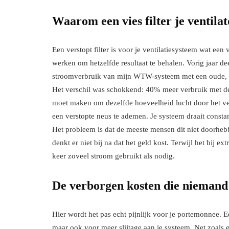
Waarom een vies filter je ventila
Een verstopt filter is voor je ventilatiesysteem wat ee
werken om hetzelfde resultaat te behalen. Vorig jaar de
stroomverbruik van mijn WTW-systeem met een oude, vi
Het verschil was schokkend: 40% meer verbruik met de 
moet maken om dezelfde hoeveelheid lucht door het vers
een verstopte neus te ademen. Je systeem draait consta
Het probleem is dat de meeste mensen dit niet doorhebbe
denkt er niet bij na dat het geld kost. Terwijl het bij 
keer zoveel stroom gebruikt als nodig.
De verborgen kosten die niemand 
Hier wordt het pas echt pijnlijk voor je portemonnee. Ee
maar ook voor meer slijtage aan je systeem. Net zoals ee