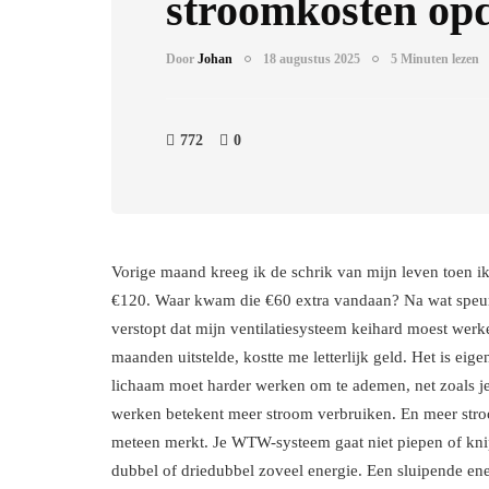
stroomkosten opd
Door
Johan
18 augustus 2025
5 Minuten lezen
772
0
Vorige maand kreeg ik de schrik van mijn leven toen ik
€120. Waar kwam die €60 extra vandaan? Na wat speur
verstopt dat mijn ventilatiesysteem keihard moest werke
maanden uitstelde, kostte me letterlijk geld. Het is eigen
lichaam moet harder werken om te ademen, net zoals je
werken betekent meer stroom verbruiken. En meer stroo
meteen merkt. Je WTW-systeem gaat niet piepen of kni
dubbel of driedubbel zoveel energie. Een sluipende ene