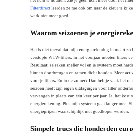
het licht te houden. Zie je geen licht meer door het filt
Filterdirect
leerden ze me ook om naar de kleur te kijken.
werk niet meer goed.
Waarom seizoenen je energierekeni
Het is niet toeval dat mijn energierekening in maart zo
verstopte WTW-filters. In het voorjaar moeten filters v
Resultaat: ze raken sneller vol en je systeem moet har
binnen doorbrengen en ramen dicht houden. Meer activit
voor je filters. En in de zomer? Dan heb je vaak het r
seizoen heeft zijn eigen uitdagingen voor filter onderh
vervangen in plaats van één keer per jaar. Ja, het kost 
energierekening. Plus mijn systeem gaat langer mee. Sl
energieprijzen waarschijnlijk niet goedkoper worden.
Simpele trucs die honderden eur