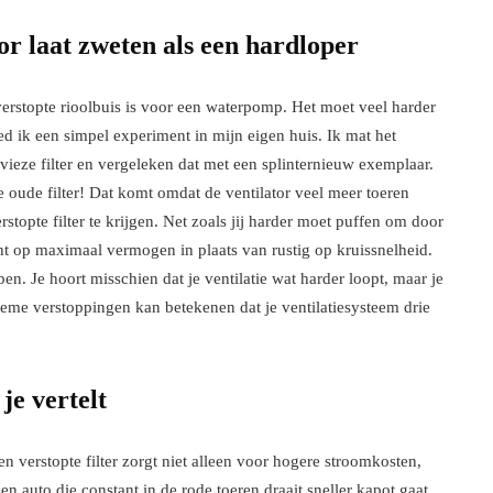
tor laat zweten als een hardloper
n verstopte rioolbuis is voor een waterpomp. Het moet veel harder
ed ik een simpel experiment in mijn eigen huis. Ik mat het
eze filter en vergeleken dat met een splinternieuw exemplaar.
oude filter! Dat komt omdat de ventilator veel meer toeren
topte filter te krijgen. Net zoals jij harder moet puffen om door
nt op maximaal vermogen in plaats van rustig op kruissnelheid.
n. Je hoort misschien dat je ventilatie wat harder loopt, maar je
extreme verstoppingen kan betekenen dat je ventilatiesysteem drie
je vertelt
n verstopte filter zorgt niet alleen voor hogere stroomkosten,
n auto die constant in de rode toeren draait sneller kapot gaat,