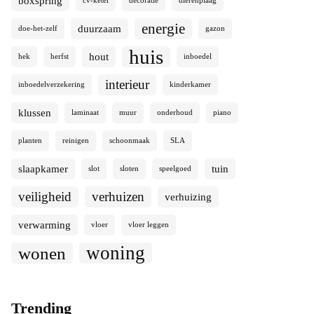
boxspring
cv-ketel
decoratie
dierenplaag
energie
duurzaam
doe-het-zelf
gazon
huis
hout
hek
herfst
inboedel
interieur
inboedelverzekering
kinderkamer
klussen
laminaat
muur
onderhoud
piano
planten
reinigen
schoonmaak
SLA
slaapkamer
tuin
slot
sloten
speelgoed
veiligheid
verhuizen
verhuizing
verwarming
vloer
vloer leggen
woning
wonen
Trending