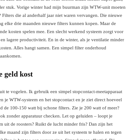
rder stuk. Vorige winter had mijn buurman zijn WTW-unit moeten
lters die al anderhalf jaar niet waren vervangen. Die nieuwe
ang elke drie maanden nieuwe filters kunnen kopen. Maar de
nde kosten spelen mee. Een slecht werkend systeem zorgt voor
en lagere productiviteit. En in de winter, als je ventilatie minder
kosten. Alles hangt samen. Een simpel filter onderhoud
t aankomen.
e geld kost
uit te vogelen. Ik gebruik een simpel stopcontact-meetapparaat
en je WTW-systeem en het stopcontact en je ziet direct hoeveel
 de 100-150 watt bij schone filters. Zie je 200 watt of meer?
 ook zonder apparatuur checken. Let op geluiden – loopt je
 uit de roosters? Ruikt de lucht minder fris? Dan zijn het
elke maand zijn filters door ze uit het systeem te halen en tegen