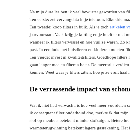
Na mijn dure les ben ik veel bewuster geworden van fil
Ten eerste: zet vervangdata in je telefoon. Elke drie ma
Ten tweede: koop filters in bulk. Als je toch
artikelen v
jaarvoorraad. Vaak krijg je korting en je hoeft er niet 
wanneer ik filters verwissel en hoe vuil ze waren. Zo k
past. In een huis met huisdieren en kinderen moeten fi
Ten vierde: invest in kwaliteitsfilters. Goedkope filters
gaan langer mee en filteren beter. De meerprijs verdien j
kennen. Weet waar je filters zitten, hoe je ze eruit haal
De verrassende impact van schone 
Wat ik niet had verwacht, is hoe veel meer voordelen 
ik consequent filter onderhoud doe, merkte ik dat mijn
stof op meubels betekent minder stofzuigen. Betere luch
warmteterugwinning betekent lagere gasrekening. Het is 