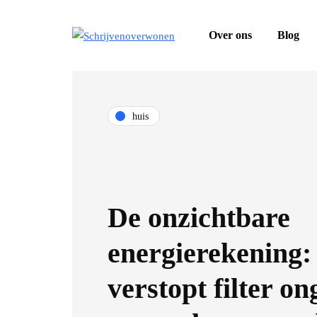
Over ons
Blog
huis
De onzichtbare
energierekening:
verstopt filter o