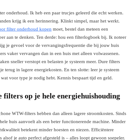
ter onderhoud. Ik heb een paar trucjes geleerd die echt werken.
anden krijg ik een herinnering. Klinkt simpel, maar het werkt.
oor filter onderhoud kopen
moet, bestel dan meteen een
meer aan te denken. Ten derde: hou een filterlogboek bij. Ik noteer
rijg je gevoel voor de vervangingsfrequentie die bij jouw huis
lters vaker vervangen dan in een huis met alleen volwassenen.
 raken sneller verstopt en belasten je systeem meer. Dure filters
e terug in lagere energiekosten. En ten slotte: leer je systeem
t, wat voor type je nodig hebt. Kennis bespaart tijd en geld.
filters op je hele energiehuishouding
schone WTW-filters hebben dan alleen lagere stroomkosten. Sinds
 hele huis aanvoelt als een beter functionerende machine. Minder
tkwaliteit betekent minder hoesten en niezen. Efficiëntere
alsof je auto perfect afgesteld is – alles loopt gewoon soepeler.