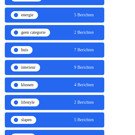
energie
5 Berichten
geen categorie
2 Berichten
huis
7 Berichten
interieur
9 Berichten
klussen
4 Berichten
lifestyle
2 Berichten
slapen
5 Berichten