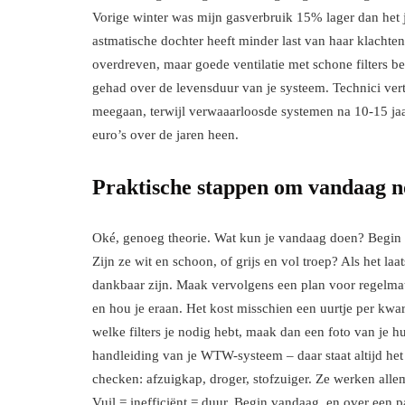
Vorige winter was mijn gasverbruik 15% lager dan het ja
astmatische dochter heeft minder last van haar klachten.
overdreven, maar goede ventilatie met schone filters be
gehad over de levensduur van je systeem. Technici ve
meegaan, terwijl verwaaarloosde systemen na 10-15 ja
euro’s over de jaren heen.
Praktische stappen om vandaag n
Oké, genoeg theorie. Wat kun je vandaag doen? Begin me
Zijn ze wit en schoon, of grijs en vol troep? Als het la
dankbaar zijn. Maak vervolgens een plan voor regelmati
en hou je eraan. Het kost misschien een uurtje per kwar
welke filters je nodig hebt, maak dan een foto van je h
handleiding van je WTW-systeem – daar staat altijd het f
checken: afzuigkap, droger, stofzuiger. Ze werken alle
Vuil = inefficiënt = duur. Begin vandaag, en over een p